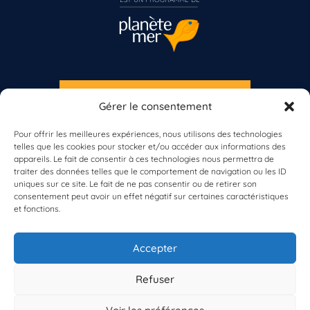
S'INSCRIRE À LA NEWSLETTER
Gérer le consentement
PLANÈTE MER
Pour offrir les meilleures expériences, nous utilisons des technologies
telles que les cookies pour stocker et/ou accéder aux informations des
appareils. Le fait de consentir à ces technologies nous permettra de
traiter des données telles que le comportement de navigation ou les ID
uniques sur ce site. Le fait de ne pas consentir ou de retirer son
consentement peut avoir un effet négatif sur certaines caractéristiques
et fonctions.
À propos de Planète Mer
À propos de BioLit
Accepter
Vos données d'observation
Ressources
Résultats du programme
Refuser
Contacts
Mentions légales