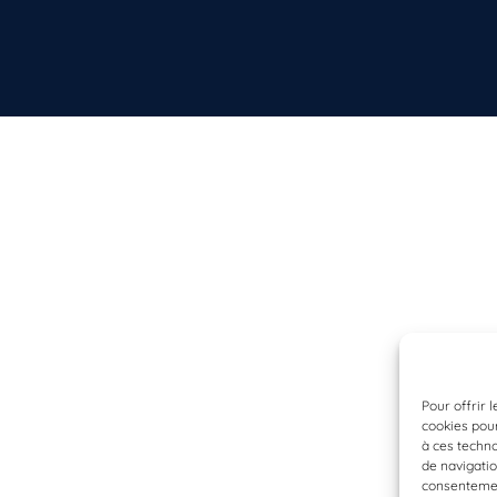
Pour offrir 
cookies pour
à ces techn
de navigatio
consentement