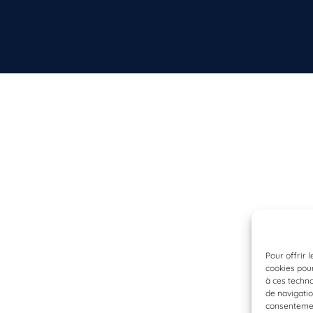
Pour offrir 
cookies pour
à ces techn
de navigatio
consentement