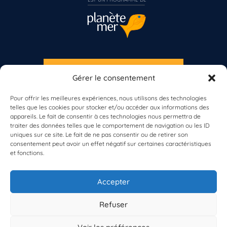
S'INSCRIRE À LA NEWSLETTER
Gérer le consentement
Vous n’êtes pas encore inscrit à Biolit ?
PLANÈTE MER
Pour offrir les meilleures expériences, nous utilisons des technologies
telles que les cookies pour stocker et/ou accéder aux informations des
Inscrivez-vous dès maintenant
appareils. Le fait de consentir à ces technologies nous permettra de
traiter des données telles que le comportement de navigation ou les ID
uniques sur ce site. Le fait de ne pas consentir ou de retirer son
consentement peut avoir un effet négatif sur certaines caractéristiques
et fonctions.
À propos de Planète Mer
À propos de BioLit
Accepter
Vos données d'observation
Ressources
Résultats du programme
Refuser
Contacts
Mentions légales