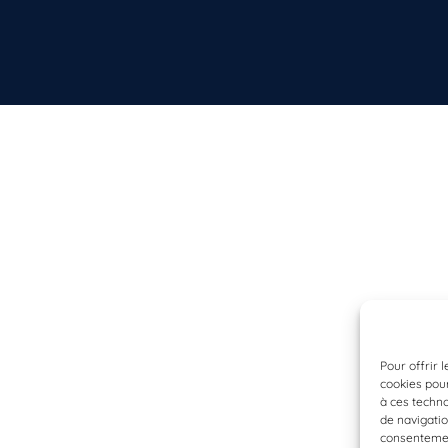
Pour offrir 
cookies pour
à ces techn
de navigatio
consentement