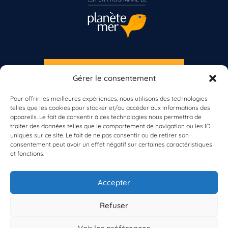
S'INSCRIRE À LA NEWSLETTER
Gérer le consentement
Vous n’êtes pas encore inscrit à Biolit ?
PLANÈTE MER
Pour offrir les meilleures expériences, nous utilisons des technologies
telles que les cookies pour stocker et/ou accéder aux informations des
Inscrivez-vous dès maintenant
appareils. Le fait de consentir à ces technologies nous permettra de
traiter des données telles que le comportement de navigation ou les ID
uniques sur ce site. Le fait de ne pas consentir ou de retirer son
consentement peut avoir un effet négatif sur certaines caractéristiques
et fonctions.
À propos de Planète Mer
À propos de BioLit
Accepter
Vos données d'observation
Ressources
Résultats du programme
Refuser
Contacts
Mentions légales