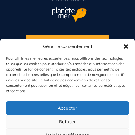
S'INSCRIRE À LA NEWSLETTER
Gérer le consentement
PLANÈTE MER
Pour offrir les meilleures expériences, nous utilisons des technologies
telles que les cookies pour stocker et/ou accéder aux informations des
appareils. Le fait de consentir à ces technologies nous permettra de
Vous n’êtes pas encore inscrit à Biolit ?
traiter des données telles que le comportement de navigation ou les ID
uniques sur ce site. Le fait de ne pas consentir ou de retirer son
consentement peut avoir un effet négatif sur certaines caractéristiques
Inscrivez-vous dès maintenant
et fonctions.
À propos de Planète Mer
À propos de BioLit
Accepter
Vos données d'observation
Ressources
Résultats du programme
Refuser
Contacts
Mentions légales