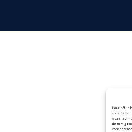
Pour offrir 
cookies pour
à ces techn
de navigatio
consentement