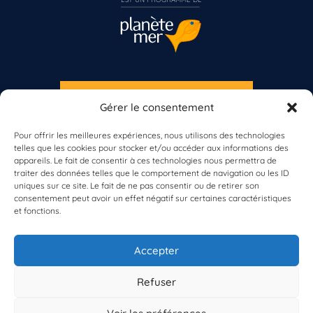
S'INSCRIRE À LA NEWSLETTER
Gérer le consentement
PLANÈTE MER
Vous n’êtes pas encore inscrit à Biolit ?
Pour offrir les meilleures expériences, nous utilisons des technologies
telles que les cookies pour stocker et/ou accéder aux informations des
Inscrivez-vous dès maintenant
appareils. Le fait de consentir à ces technologies nous permettra de
traiter des données telles que le comportement de navigation ou les ID
uniques sur ce site. Le fait de ne pas consentir ou de retirer son
consentement peut avoir un effet négatif sur certaines caractéristiques
et fonctions.
À propos de Planète Mer
À propos de BioLit
Accepter
Vos données d'observation
Ressources
Résultats du programme
Refuser
Contacts
Mentions légales