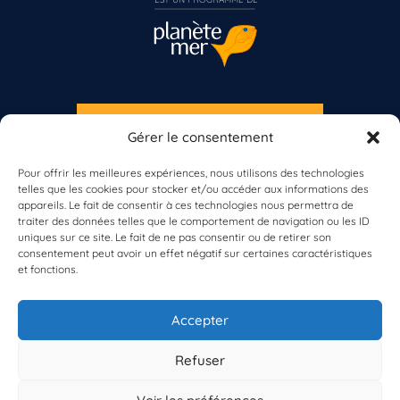
S'INSCRIRE À LA NEWSLETTER
Gérer le consentement
Vous n’êtes pas encore inscrit à Biolit ?
PLANÈTE MER
Pour offrir les meilleures expériences, nous utilisons des technologies
telles que les cookies pour stocker et/ou accéder aux informations des
Inscrivez-vous dès maintenant
appareils. Le fait de consentir à ces technologies nous permettra de
traiter des données telles que le comportement de navigation ou les ID
uniques sur ce site. Le fait de ne pas consentir ou de retirer son
consentement peut avoir un effet négatif sur certaines caractéristiques
et fonctions.
À propos de Planète Mer
À propos de BioLit
Accepter
Vos données d'observation
Ressources
Résultats du programme
Refuser
Contacts
Mentions légales