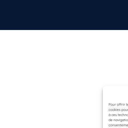
Pour offrir 
cookies pour
à ces techn
de navigatio
consentement