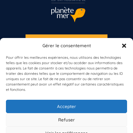
S'INSCRIRE À LA NEWSLETTER
Gérer le consentement
PLANÈTE MER
Vous n’êtes pas encore inscrit à Biolit ?
Pour offrir les meilleures expériences, nous utilisons des technologies
telles que les cookies pour stocker et/ou accéder aux informations des
Inscrivez-vous dès maintenant
appareils. Le fait de consentir à ces technologies nous permettra de
traiter des données telles que le comportement de navigation ou les ID
uniques sur ce site. Le fait de ne pas consentir ou de retirer son
consentement peut avoir un effet négatif sur certaines caractéristiques
et fonctions.
À propos de Planète Mer
À propos de BioLit
Accepter
Vos données d'observation
Ressources
Résultats du programme
Refuser
Contacts
Mentions légales