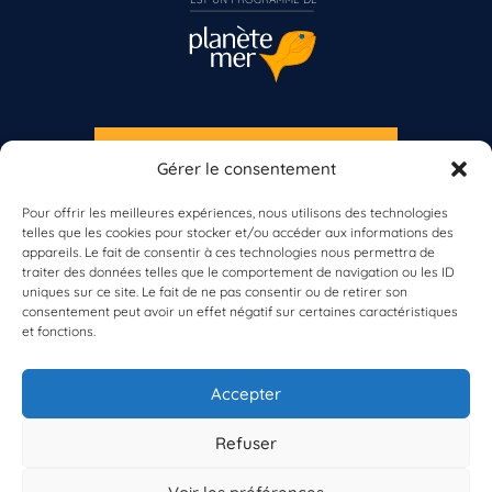
S'INSCRIRE À LA NEWSLETTER
Gérer le consentement
PLANÈTE MER
Pour offrir les meilleures expériences, nous utilisons des technologies
telles que les cookies pour stocker et/ou accéder aux informations des
Vous n’êtes pas encore inscrit à Biolit ?
appareils. Le fait de consentir à ces technologies nous permettra de
traiter des données telles que le comportement de navigation ou les ID
uniques sur ce site. Le fait de ne pas consentir ou de retirer son
Inscrivez-vous dès maintenant
consentement peut avoir un effet négatif sur certaines caractéristiques
et fonctions.
À propos de Planète Mer
À propos de BioLit
Accepter
Vos données d'observation
Ressources
Résultats du programme
Refuser
Contacts
Mentions légales