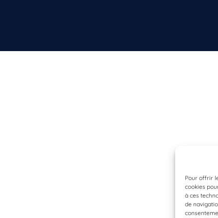
Pour offrir 
cookies pour
à ces techn
de navigatio
consentement