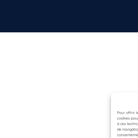
Pour offrir 
cookies pour
à ces techn
de navigatio
consentement