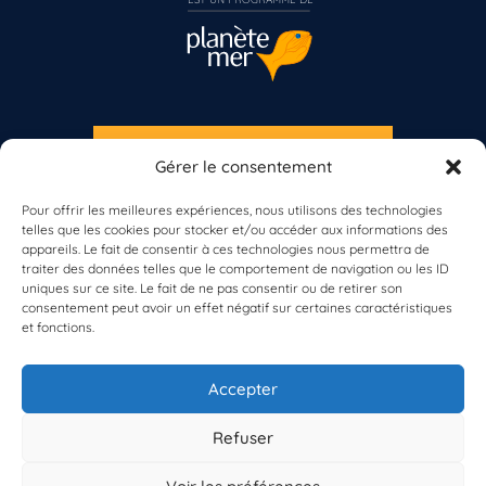
S'INSCRIRE À LA NEWSLETTER
Gérer le consentement
PLANÈTE MER
Vous n’êtes pas encore inscrit à Biolit ?
Pour offrir les meilleures expériences, nous utilisons des technologies
telles que les cookies pour stocker et/ou accéder aux informations des
Inscrivez-vous dès maintenant
appareils. Le fait de consentir à ces technologies nous permettra de
traiter des données telles que le comportement de navigation ou les ID
uniques sur ce site. Le fait de ne pas consentir ou de retirer son
consentement peut avoir un effet négatif sur certaines caractéristiques
et fonctions.
À propos de Planète Mer
À propos de BioLit
Accepter
Vos données d'observation
Ressources
Résultats du programme
Refuser
Contacts
Mentions légales