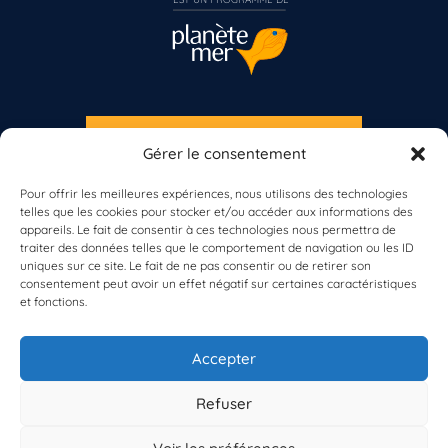
S'INSCRIRE À LA NEWSLETTER
Gérer le consentement
PLANÈTE MER
Pour offrir les meilleures expériences, nous utilisons des technologies
telles que les cookies pour stocker et/ou accéder aux informations des
appareils. Le fait de consentir à ces technologies nous permettra de
Vous n’êtes pas encore inscrit à Biolit ?
traiter des données telles que le comportement de navigation ou les ID
uniques sur ce site. Le fait de ne pas consentir ou de retirer son
consentement peut avoir un effet négatif sur certaines caractéristiques
Inscrivez-vous dès maintenant
et fonctions.
À propos de Planète Mer
À propos de BioLit
Accepter
Vos données d'observation
Ressources
Résultats du programme
Refuser
Contacts
Mentions légales