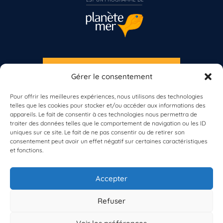
S'INSCRIRE À LA NEWSLETTER
Gérer le consentement
Vous n’êtes pas encore inscrit à Biolit ?
PLANÈTE MER
Pour offrir les meilleures expériences, nous utilisons des technologies
Inscrivez-vous dès maintenant
telles que les cookies pour stocker et/ou accéder aux informations des
appareils. Le fait de consentir à ces technologies nous permettra de
traiter des données telles que le comportement de navigation ou les ID
uniques sur ce site. Le fait de ne pas consentir ou de retirer son
consentement peut avoir un effet négatif sur certaines caractéristiques
et fonctions.
À propos de Planète Mer
À propos de BioLit
Accepter
Vos données d'observation
Ressources
Résultats du programme
Refuser
Contacts
Mentions légales