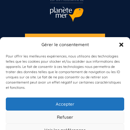
S'INSCRIRE À LA NEWSLETTER
Gérer le consentement
PLANÈTE MER
Vous n’êtes pas encore inscrit à Biolit ?
Pour offrir les meilleures expériences, nous utilisons des technologies
telles que les cookies pour stocker et/ou accéder aux informations des
Inscrivez-vous dès maintenant
appareils. Le fait de consentir à ces technologies nous permettra de
traiter des données telles que le comportement de navigation ou les ID
uniques sur ce site. Le fait de ne pas consentir ou de retirer son
consentement peut avoir un effet négatif sur certaines caractéristiques
et fonctions.
À propos de Planète Mer
À propos de BioLit
Accepter
Vos données d'observation
Ressources
Résultats du programme
Refuser
Contacts
Mentions légales