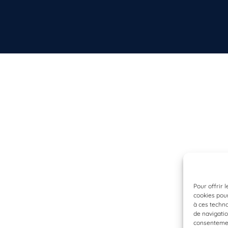
Pour offrir 
cookies pour
à ces techn
de navigatio
consentement