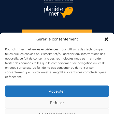
S'INSCRIRE À LA NEWSLETTER
Gérer le consentement
PLANÈTE MER
Vous n’êtes pas encore inscrit à Biolit ?
Pour offrir les meilleures expériences, nous utilisons des technologies
telles que les cookies pour stocker et/ou accéder aux informations des
Inscrivez-vous dès maintenant
appareils. Le fait de consentir à ces technologies nous permettra de
traiter des données telles que le comportement de navigation ou les ID
uniques sur ce site. Le fait de ne pas consentir ou de retirer son
consentement peut avoir un effet négatif sur certaines caractéristiques
et fonctions.
À propos de Planète Mer
À propos de BioLit
Accepter
Vos données d'observation
Ressources
Résultats du programme
Refuser
Contacts
Mentions légales