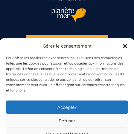
S'INSCRIRE À LA NEWSLETTER
Gérer le consentement
Vous n’êtes pas encore inscrit à Biolit ?
PLANÈTE MER
Pour offrir les meilleures expériences, nous utilisons des technologies
telles que les cookies pour stocker et/ou accéder aux informations des
Inscrivez-vous dès maintenant
appareils. Le fait de consentir à ces technologies nous permettra de
traiter des données telles que le comportement de navigation ou les ID
uniques sur ce site. Le fait de ne pas consentir ou de retirer son
consentement peut avoir un effet négatif sur certaines caractéristiques
et fonctions.
À propos de Planète Mer
À propos de BioLit
Accepter
Vos données d'observation
Ressources
Résultats du programme
Refuser
Contacts
Mentions légales