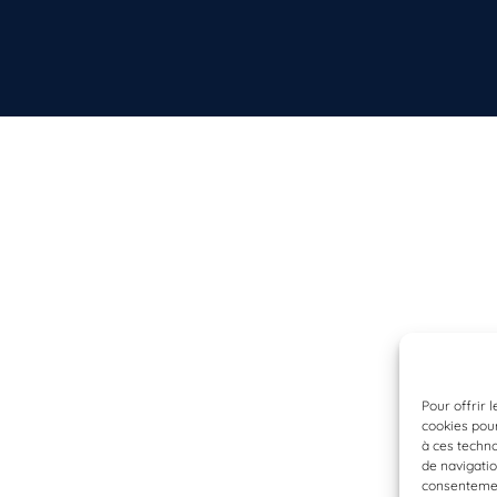
Pour offrir 
cookies pour
à ces techn
de navigatio
consentement