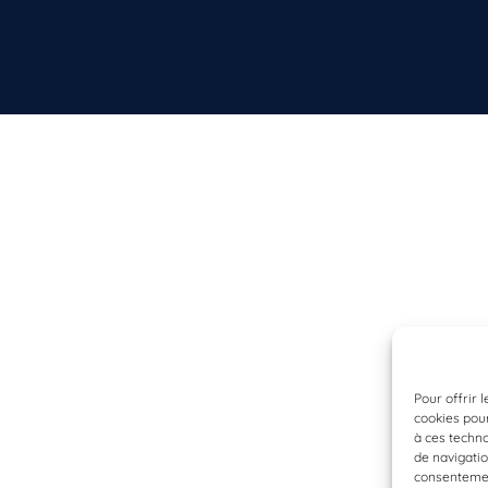
Pour offrir 
cookies pour
à ces techn
de navigatio
consentement