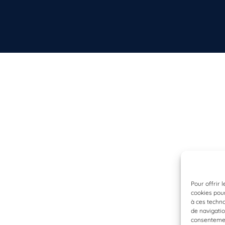
Pour offrir 
cookies pour
à ces techn
de navigatio
consentement