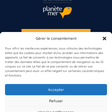
S'INSCRIRE À LA NEWSLETTER
Gérer le consentement
PLANÈTE MER
Vous n’êtes pas encore inscrit à Biolit ?
Pour offrir les meilleures expériences, nous utilisons des technologies
telles que les cookies pour stocker et/ou accéder aux informations des
Inscrivez-vous dès maintenant
appareils. Le fait de consentir à ces technologies nous permettra de
traiter des données telles que le comportement de navigation ou les ID
uniques sur ce site. Le fait de ne pas consentir ou de retirer son
consentement peut avoir un effet négatif sur certaines caractéristiques
et fonctions.
À propos de Planète Mer
À propos de BioLit
Accepter
Vos données d'observation
Ressources
Résultats du programme
Refuser
Contacts
Mentions légales