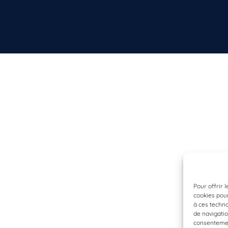
Pour offrir 
cookies pour
à ces techn
de navigatio
consentement