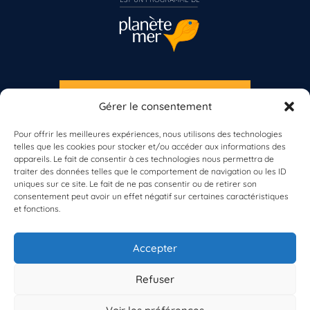
S'INSCRIRE À LA NEWSLETTER
Gérer le consentement
PLANÈTE MER
Pour offrir les meilleures expériences, nous utilisons des technologies
telles que les cookies pour stocker et/ou accéder aux informations des
appareils. Le fait de consentir à ces technologies nous permettra de
Vous n’êtes pas encore inscrit à Biolit ?
traiter des données telles que le comportement de navigation ou les ID
uniques sur ce site. Le fait de ne pas consentir ou de retirer son
consentement peut avoir un effet négatif sur certaines caractéristiques
Inscrivez-vous dès maintenant
et fonctions.
À propos de Planète Mer
À propos de BioLit
Accepter
Vos données d'observation
Ressources
Résultats du programme
Refuser
Contacts
Mentions légales