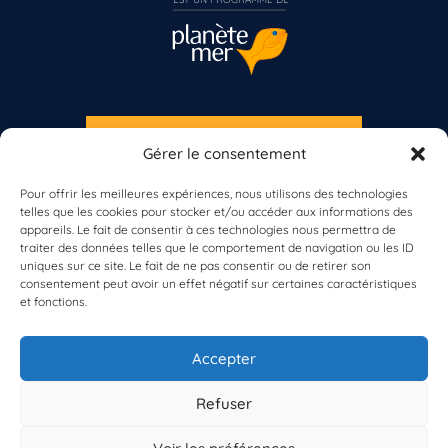
S'INSCRIRE À LA NEWSLETTER
Gérer le consentement
PLANÈTE MER
Pour offrir les meilleures expériences, nous utilisons des technologies
telles que les cookies pour stocker et/ou accéder aux informations des
appareils. Le fait de consentir à ces technologies nous permettra de
Vous n’êtes pas encore inscrit à Biolit ?
traiter des données telles que le comportement de navigation ou les ID
uniques sur ce site. Le fait de ne pas consentir ou de retirer son
consentement peut avoir un effet négatif sur certaines caractéristiques
Inscrivez-vous dès maintenant
et fonctions.
À propos de Planète Mer
À propos de BioLit
Accepter
Vos données d'observation
Ressources
Résultats du programme
Refuser
Contacts
Mentions légales