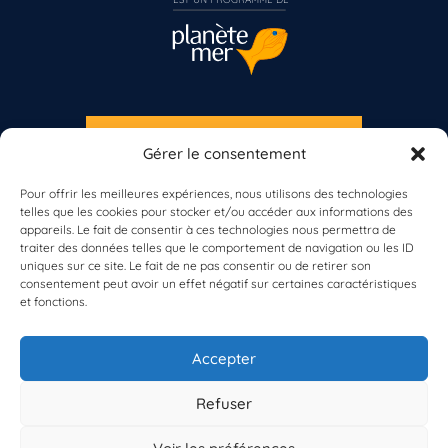
S'INSCRIRE À LA NEWSLETTER
Gérer le consentement
Vous n’êtes pas encore inscrit à Biolit ?
PLANÈTE MER
Pour offrir les meilleures expériences, nous utilisons des technologies
telles que les cookies pour stocker et/ou accéder aux informations des
Inscrivez-vous dès maintenant
appareils. Le fait de consentir à ces technologies nous permettra de
traiter des données telles que le comportement de navigation ou les ID
uniques sur ce site. Le fait de ne pas consentir ou de retirer son
consentement peut avoir un effet négatif sur certaines caractéristiques
et fonctions.
À propos de Planète Mer
À propos de BioLit
Accepter
Vos données d'observation
Ressources
Résultats du programme
Refuser
Contacts
Mentions légales