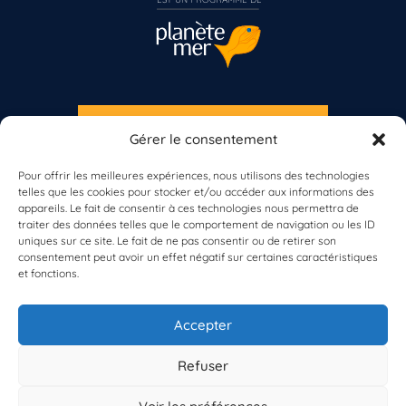
S'INSCRIRE À LA NEWSLETTER
Gérer le consentement
PLANÈTE MER
Vous n’êtes pas encore inscrit à Biolit ?
Pour offrir les meilleures expériences, nous utilisons des technologies
telles que les cookies pour stocker et/ou accéder aux informations des
Inscrivez-vous dès maintenant
appareils. Le fait de consentir à ces technologies nous permettra de
traiter des données telles que le comportement de navigation ou les ID
uniques sur ce site. Le fait de ne pas consentir ou de retirer son
consentement peut avoir un effet négatif sur certaines caractéristiques
et fonctions.
À propos de Planète Mer
À propos de BioLit
Accepter
Vos données d'observation
Ressources
Résultats du programme
Refuser
Contacts
Mentions légales