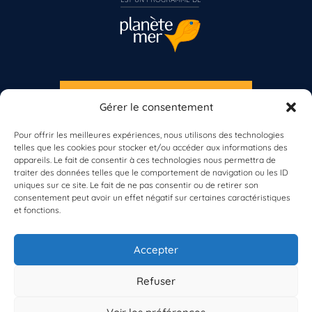
S'INSCRIRE À LA NEWSLETTER
Gérer le consentement
PLANÈTE MER
Pour offrir les meilleures expériences, nous utilisons des technologies
telles que les cookies pour stocker et/ou accéder aux informations des
appareils. Le fait de consentir à ces technologies nous permettra de
traiter des données telles que le comportement de navigation ou les ID
uniques sur ce site. Le fait de ne pas consentir ou de retirer son
consentement peut avoir un effet négatif sur certaines caractéristiques
et fonctions.
À propos de Planète Mer
À propos de BioLit
Accepter
Vos données d'observation
Ressources
Résultats du programme
Refuser
Contacts
Mentions légales