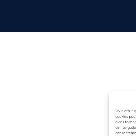
Pour offrir 
cookies pour
à ces techn
de navigatio
consentement