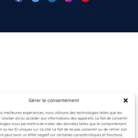
Gérer le consentement
les meilleures expériences, nous utilisons des technologies telles que les
 stocker et/ou accéder aux informations des appareils. Le fait de consentir
ologies nous permettra de traiter des données telles que le comportement
n ou les ID uniques sur ce site. Le fait de ne pas consentir ou de retirer son
 peut avoir un effet négatif sur certaines caractéristiques et fonctions.