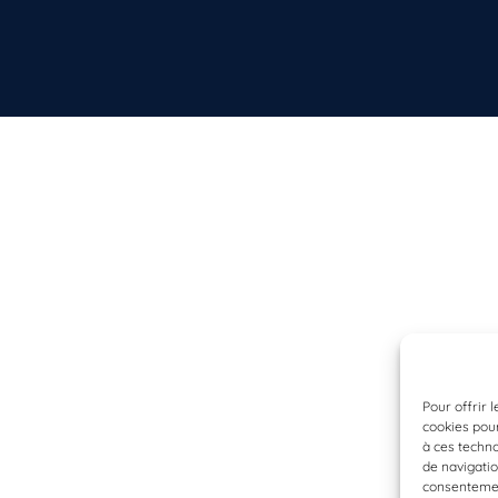
Pour offrir 
cookies pour
à ces techn
de navigatio
consentement