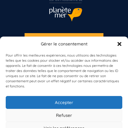
S'INSCRIRE À LA NEWSLETTER
Gérer le consentement
PLANÈTE MER
Pour offrir les meilleures expériences, nous utilisons des technologies
telles que les cookies pour stocker et/ou accéder aux informations des
appareils. Le fait de consentir à ces technologies nous permettra de
Vous n’êtes pas encore inscrit à Biolit ?
traiter des données telles que le comportement de navigation ou les ID
uniques sur ce site. Le fait de ne pas consentir ou de retirer son
consentement peut avoir un effet négatif sur certaines caractéristiques
Inscrivez-vous dès maintenant
et fonctions.
À propos de Planète Mer
À propos de BioLit
Accepter
Vos données d'observation
Ressources
Résultats du programme
Refuser
Contacts
Mentions légales