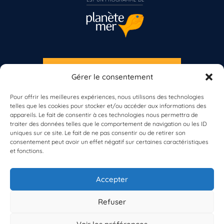
S'INSCRIRE À LA NEWSLETTER
Gérer le consentement
PLANÈTE MER
Pour offrir les meilleures expériences, nous utilisons des technologies
telles que les cookies pour stocker et/ou accéder aux informations des
appareils. Le fait de consentir à ces technologies nous permettra de
traiter des données telles que le comportement de navigation ou les ID
uniques sur ce site. Le fait de ne pas consentir ou de retirer son
consentement peut avoir un effet négatif sur certaines caractéristiques
et fonctions.
À propos de Planète Mer
À propos de BioLit
Accepter
Vos données d'observation
Ressources
Résultats du programme
Refuser
Contacts
Mentions légales