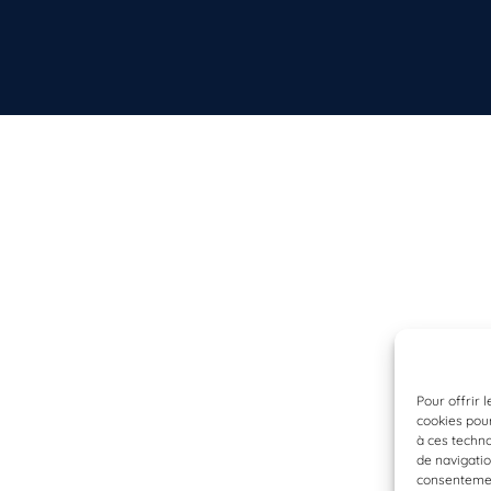
Pour offrir 
cookies pour
à ces techn
de navigatio
consentement