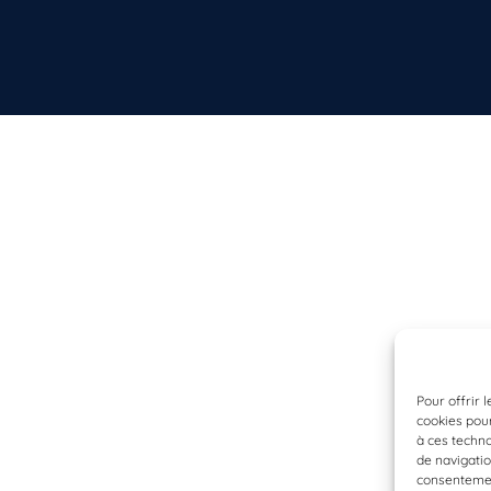
Pour offrir 
cookies pour
à ces techn
de navigatio
consentement