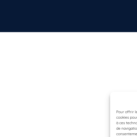
Pour offrir 
cookies pour
à ces techn
de navigatio
consentement