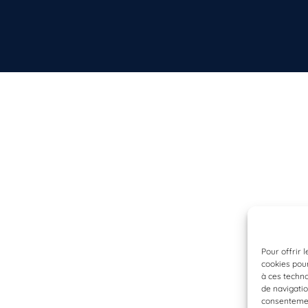
Pour offrir 
cookies pour
à ces techn
de navigatio
consentement