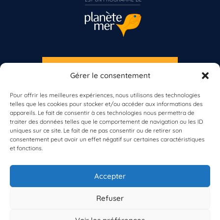
S'INSCRIRE À LA NEWSLETTER
Gérer le consentement
Vous n’êtes pas encore inscrit à Biolit ?
PLANÈTE MER
Pour offrir les meilleures expériences, nous utilisons des technologies
Inscrivez-vous dès maintenant
telles que les cookies pour stocker et/ou accéder aux informations des
appareils. Le fait de consentir à ces technologies nous permettra de
traiter des données telles que le comportement de navigation ou les ID
uniques sur ce site. Le fait de ne pas consentir ou de retirer son
consentement peut avoir un effet négatif sur certaines caractéristiques
et fonctions.
À propos de Planète Mer
À propos de BioLit
Accepter
Vos données d'observation
Ressources
Résultats du programme
Refuser
Contacts
Mentions légales