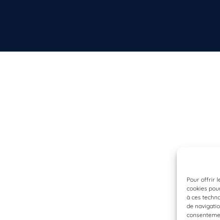
Pour offrir 
cookies pour
à ces techn
de navigatio
consentement