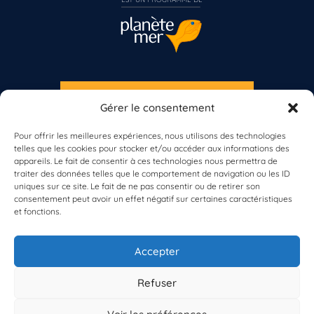
S'INSCRIRE À LA NEWSLETTER
Gérer le consentement
Vous n’êtes pas encore inscrit à Biolit ?
PLANÈTE MER
Pour offrir les meilleures expériences, nous utilisons des technologies
telles que les cookies pour stocker et/ou accéder aux informations des
Inscrivez-vous dès maintenant
appareils. Le fait de consentir à ces technologies nous permettra de
traiter des données telles que le comportement de navigation ou les ID
uniques sur ce site. Le fait de ne pas consentir ou de retirer son
consentement peut avoir un effet négatif sur certaines caractéristiques
et fonctions.
À propos de Planète Mer
À propos de BioLit
Accepter
Vos données d'observation
Ressources
Résultats du programme
Refuser
Contacts
Mentions légales