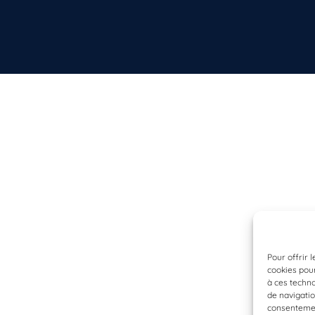
Pour offrir 
cookies pour
à ces techn
de navigatio
consentement