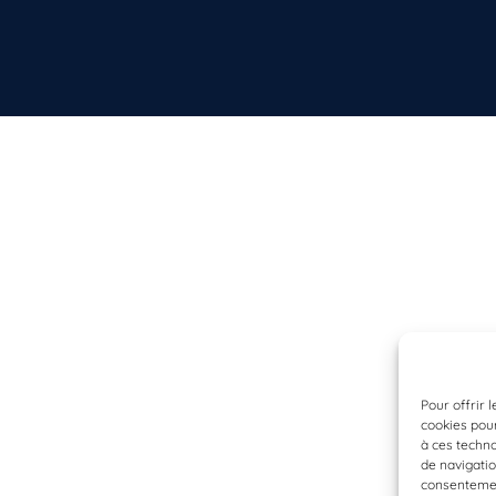
Pour offrir 
cookies pour
à ces techn
de navigatio
consentement