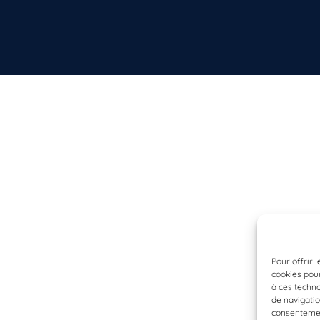
Pour offrir 
cookies pour
à ces techn
de navigatio
consentement