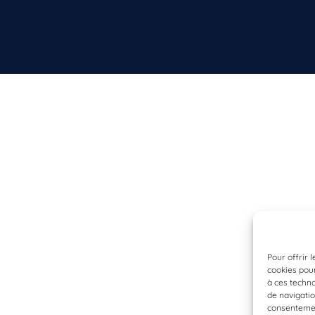
Pour offrir 
cookies pour
à ces techn
de navigatio
consentement