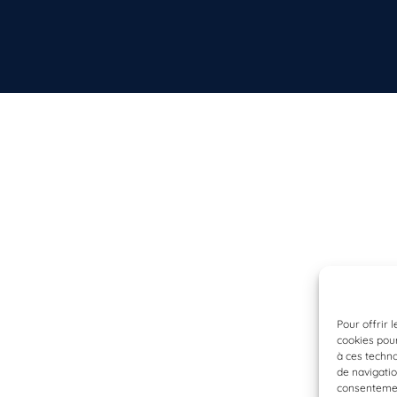
Pour offrir 
cookies pour
à ces techn
de navigatio
consentement