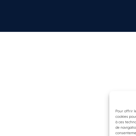
Pour offrir 
cookies pour
à ces techn
de navigatio
consentement