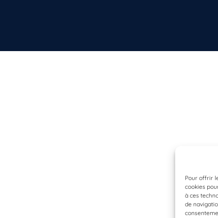
Pour offrir 
cookies pour
à ces techn
de navigatio
consentement